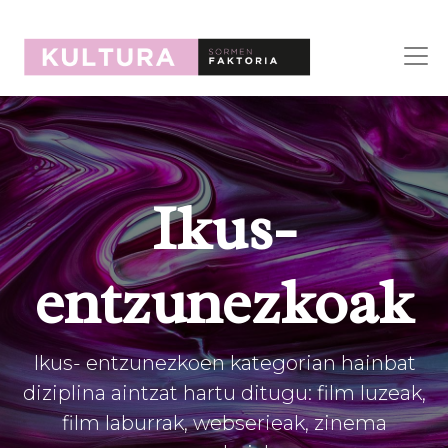
Ikus-
entzunezkoak
Ikus- entzunezkoen kategorian hainbat
diziplina aintzat hartu ditugu: film luzeak,
film laburrak, webserieak, zinema