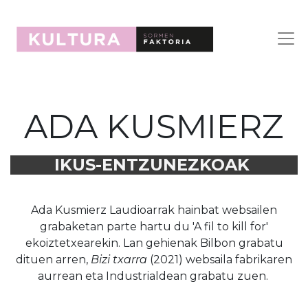
ADA KUSMIERZ
IKUS-ENTZUNEZKOAK
Ada Kusmierz Laudioarrak hainbat websailen
grabaketan parte hartu du 'A fil to kill for'
ekoiztetxearekin. Lan gehienak Bilbon grabatu
dituen arren,
Bizi txarra
(2021) websaila fabrikaren
aurrean eta Industrialdean grabatu zuen.