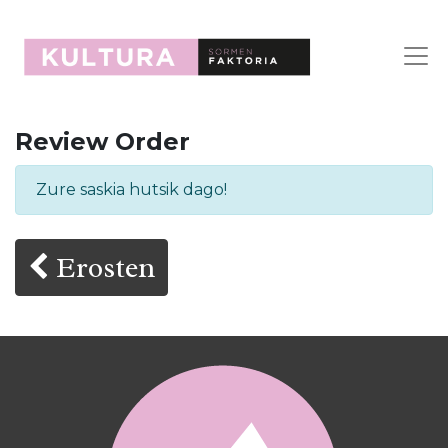
Review Order
Zure saskia hutsik dago!
Erosten