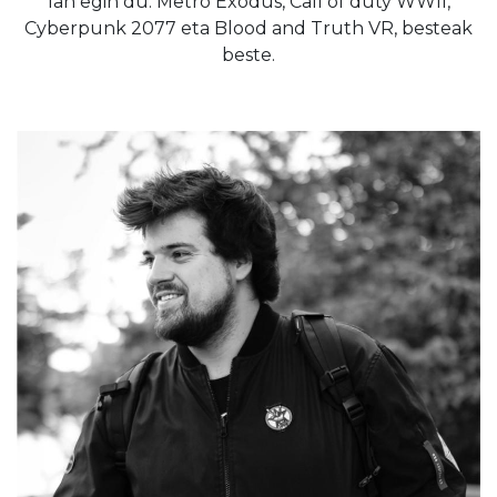
lan egin du: Metro Exodus, Call of duty WWII,
Cyberpunk 2077 eta Blood and Truth VR, besteak
beste.