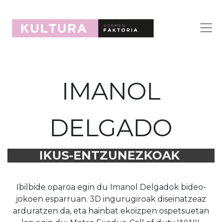
IMANOL
DELGADO
IKUS-ENTZUNEZKOAK
Ibilbide oparoa egin du Imanol Delgadok bideo-
jokoen esparruan. 3D ingurugiroak diseinatzeaz
arduratzen da, eta hainbat ekoizpen ospetsuetan