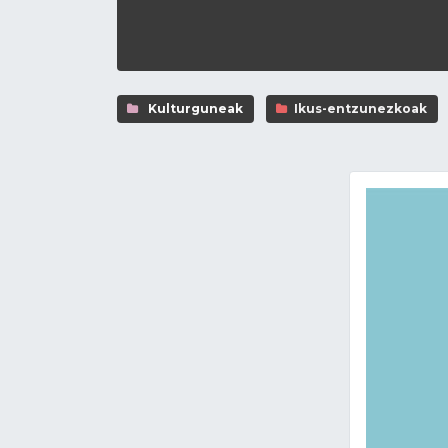
Kulturguneak
Ikus-entzunezkoak