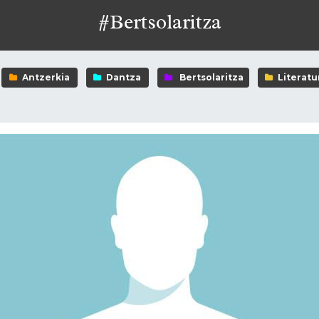
#Bertsolaritza
Antzerkia
Dantza
Bertsolaritza
Literatu