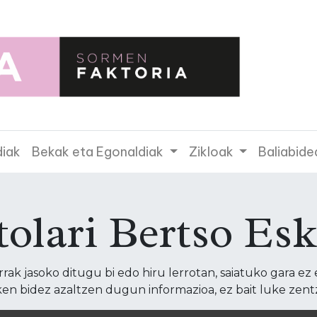
diak
Bekak eta Egonaldiak
Zikloak
Baliabide
tolari Bertso Esk
ak jasoko ditugu bi edo hiru lerrotan, saiatuko gara ez 
en bidez azaltzen dugun informazioa, ez bait luke zent