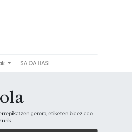
ak
SAIOA HASI
ola
errepikatzen gerora, etiketen bidez edo
zurik.