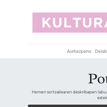
Aurkezpena
Deial
Po
Hemen sortzailearen deskribapen laburr
estek