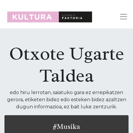
Otxote Ugarte
Taldea
edo hiru lerrotan, saiatuko gara ez errepikatzen
gerora, etiketen bidez edo esteken bidez azaltzen
dugun informazioa, ez bait luke zentzurik.
#Musika