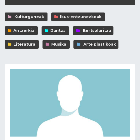
Kulturguneak
Ikus-entzunezkoak
Antzerkia
Dantza
Bertsolaritza
Literatura
Musika
Arte plastikoak