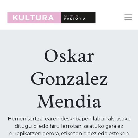
Oskar
Gonzalez
Mendia
Hemen sortzailearen deskribapen laburrak jasoko
ditugu bi edo hiru lerrotan, saiatuko gara ez
errepikatzen gerora, etiketen bidez edo esteken