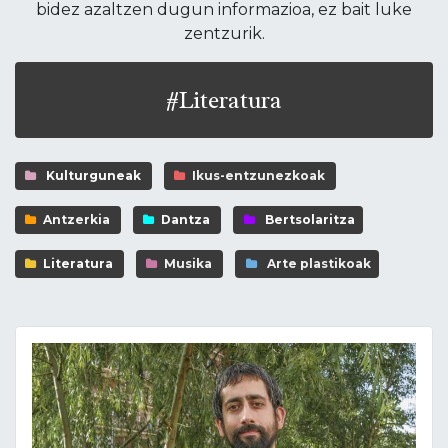
bidez azaltzen dugun informazioa, ez bait luke
zentzurik.
#Literatura
Kulturguneak
Ikus-entzunezkoak
Antzerkia
Dantza
Bertsolaritza
Literatura
Musika
Arte plastikoak