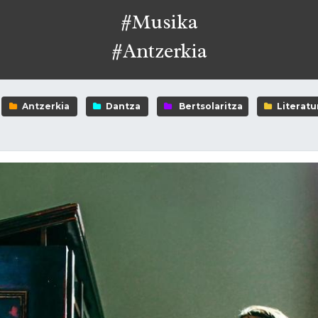
#Musika
#Antzerkia
Antzerkia
Dantza
Bertsolaritza
Literatu