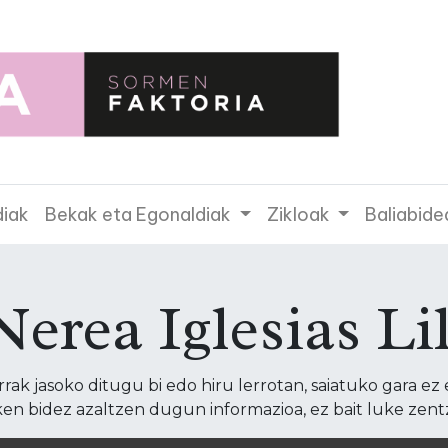
diak
Bekak eta Egonaldiak
Zikloak
Baliabide
Nerea Iglesias Lil
ak jasoko ditugu bi edo hiru lerrotan, saiatuko gara ez 
en bidez azaltzen dugun informazioa, ez bait luke zent