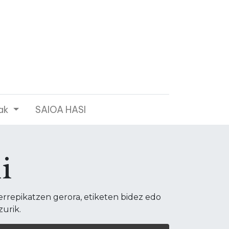
ak
SAIOA HASI
i
errepikatzen gerora, etiketen bidez edo
zurik.