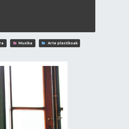
ra
Musika
Arte plastikoak