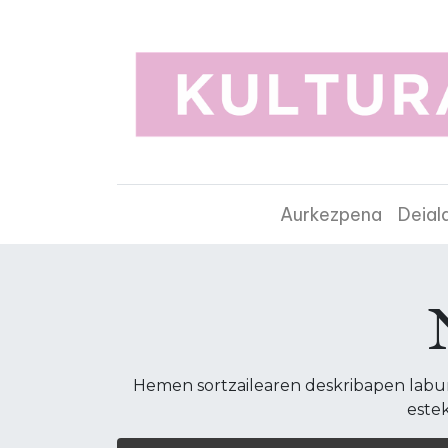
Aurkezpena
Deial
Hemen sortzailearen deskribapen laburr
estek