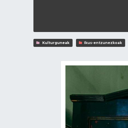
Kulturguneak
Ikus-entzunezkoak