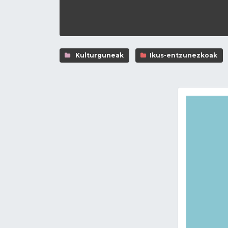
Kulturguneak
Ikus-entzunezkoak