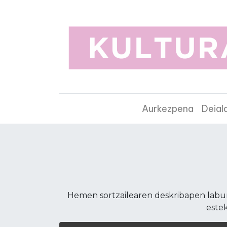
Aurkezpena
Deial
Hemen sortzailearen deskribapen laburr
estek