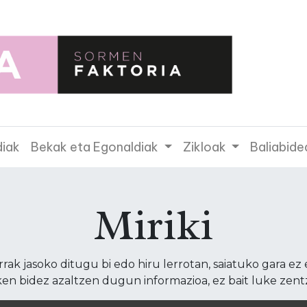
diak
Bekak eta Egonaldiak
Zikloak
Baliabide
Miriki
ak jasoko ditugu bi edo hiru lerrotan, saiatuko gara ez 
en bidez azaltzen dugun informazioa, ez bait luke zent