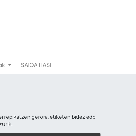
ak
SAIOA HASI
errepikatzen gerora, etiketen bidez edo
zurik.