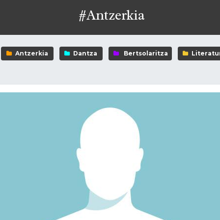
#Antzerkia
Antzerkia
Dantza
Bertsolaritza
Literatu