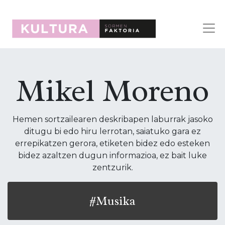
Mikel Moreno
Hemen sortzailearen deskribapen laburrak jasoko
ditugu bi edo hiru lerrotan, saiatuko gara ez
errepikatzen gerora, etiketen bidez edo esteken
bidez azaltzen dugun informazioa, ez bait luke
zentzurik.
#Musika