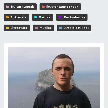
Kulturguneak
Ikus-entzunezkoak
Antzerkia
Dantza
Bertsolaritza
Literatura
Musika
Arte plastikoak