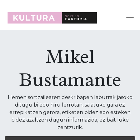
Mikel
Bustamante
Hemen sortzailearen deskribapen laburrak jasoko
ditugu bi edo hiru lerrotan, saiatuko gara ez
errepikatzen gerora, etiketen bidez edo esteken
bidez azaltzen dugun informazioa, ez bait luke
zentzurik.