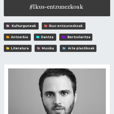
#Ikus-entzunezkoak
Kulturguneak
Ikus-entzunezkoak
Antzerkia
Dantza
Bertsolaritza
Literatura
Musika
Arte plastikoak