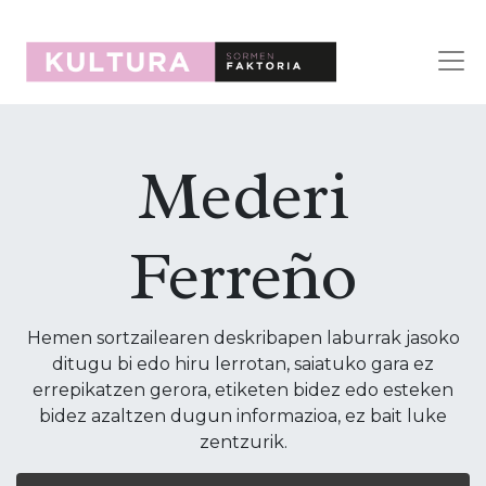
Mederi
Ferreño
Hemen sortzailearen deskribapen laburrak jasoko
ditugu bi edo hiru lerrotan, saiatuko gara ez
errepikatzen gerora, etiketen bidez edo esteken
bidez azaltzen dugun informazioa, ez bait luke
zentzurik.