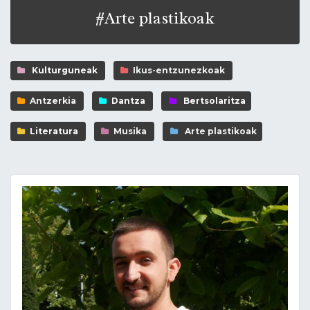
#Arte plastikoak
Kulturguneak
Ikus-entzunezkoak
Antzerkia
Dantza
Bertsolaritza
Literatura
Musika
Arte plastikoak