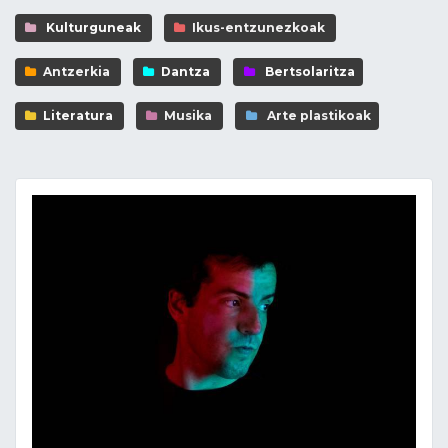
Kulturguneak
Ikus-entzunezkoak
Antzerkia
Dantza
Bertsolaritza
Literatura
Musika
Arte plastikoak