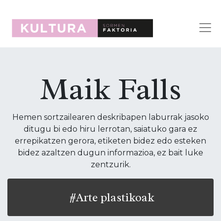
Maik Falls
Hemen sortzailearen deskribapen laburrak jasoko
ditugu bi edo hiru lerrotan, saiatuko gara ez
errepikatzen gerora, etiketen bidez edo esteken
bidez azaltzen dugun informazioa, ez bait luke
zentzurik.
#Arte plastikoak