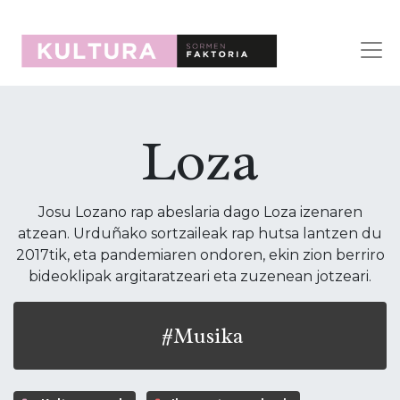
Loza
Josu Lozano rap abeslaria dago Loza izenaren
atzean. Urduñako sortzaileak rap hutsa lantzen du
2017tik, eta pandemiaren ondoren, ekin zion berriro
bideoklipak argitaratzeari eta zuzenean jotzeari.
#Musika