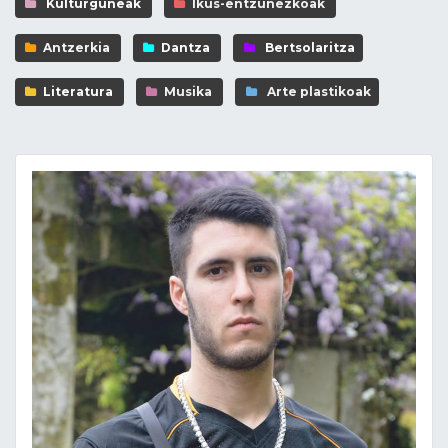
Kulturguneak
Ikus-entzunezkoak
Antzerkia
Dantza
Bertsolaritza
Literatura
Musika
Arte plastikoak