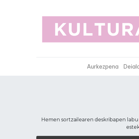
Aurkezpena
Deial
Hemen sortzailearen deskribapen laburr
estek