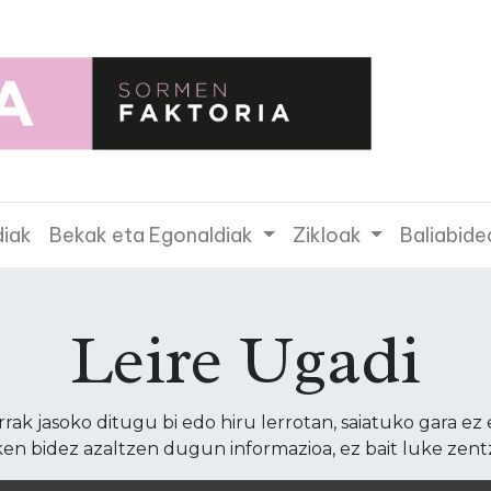
diak
Bekak eta Egonaldiak
Zikloak
Baliabide
Leire Ugadi
ak jasoko ditugu bi edo hiru lerrotan, saiatuko gara ez 
en bidez azaltzen dugun informazioa, ez bait luke zent