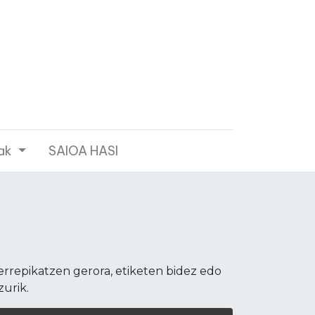
ak
SAIOA HASI
errepikatzen gerora, etiketen bidez edo
zurik.