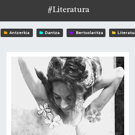
#Literatura
Antzerkia
Dantza
Bertsolaritza
Literatu