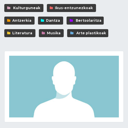
Kulturguneak
Ikus-entzunezkoak
Antzerkia
Dantza
Bertsolaritza
Literatura
Musika
Arte plastikoak