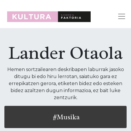
Lander Otaola
Hemen sortzailearen deskribapen laburrak jasoko
ditugu bi edo hiru lerrotan, saiatuko gara ez
errepikatzen gerora, etiketen bidez edo esteken
bidez azaltzen dugun informazioa, ez bait luke
zentzurik.
#Musika