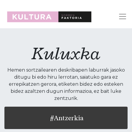
Kuluxka
Hemen sortzailearen deskribapen laburrak jasoko
ditugu bi edo hiru lerrotan, saiatuko gara ez
errepikatzen gerora, etiketen bidez edo esteken
bidez azaltzen dugun informazioa, ez bait luke
zentzurik.
#Antzerkia