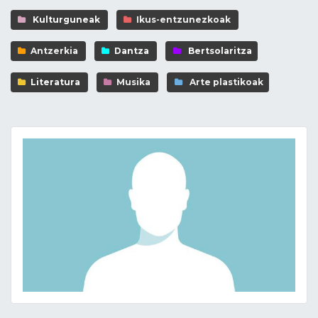
Kulturguneak
Ikus-entzunezkoak
Antzerkia
Dantza
Bertsolaritza
Literatura
Musika
Arte plastikoak