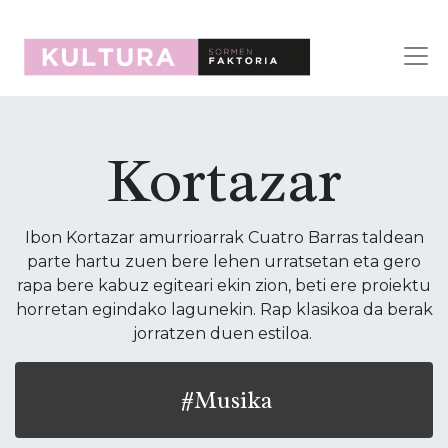
Kortazar
Ibon Kortazar amurrioarrak Cuatro Barras taldean
parte hartu zuen bere lehen urratsetan eta gero
rapa bere kabuz egiteari ekin zion, beti ere proiektu
horretan egindako lagunekin. Rap klasikoa da berak
jorratzen duen estiloa.
#Musika