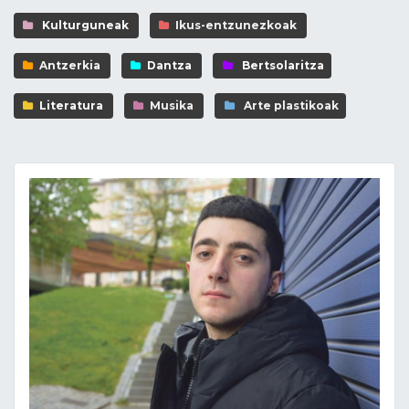
Kulturguneak
Ikus-entzunezkoak
Antzerkia
Dantza
Bertsolaritza
Literatura
Musika
Arte plastikoak