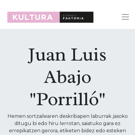
Juan Luis
Abajo
"Porrilló"
Hemen sortzailearen deskribapen laburrak jasoko
ditugu bi edo hiru lerrotan, saiatuko gara ez
errepikatzen gerora, etiketen bidez edo esteken