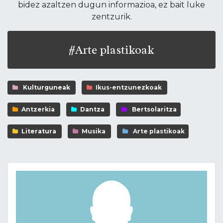
bidez azaltzen dugun informazioa, ez bait luke
zentzurik.
#Arte plastikoak
Kulturguneak
Ikus-entzunezkoak
Antzerkia
Dantza
Bertsolaritza
Literatura
Musika
Arte plastikoak