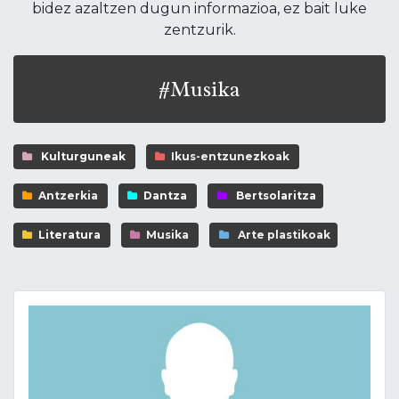
bidez azaltzen dugun informazioa, ez bait luke
zentzurik.
#Musika
Kulturguneak
Ikus-entzunezkoak
Antzerkia
Dantza
Bertsolaritza
Literatura
Musika
Arte plastikoak