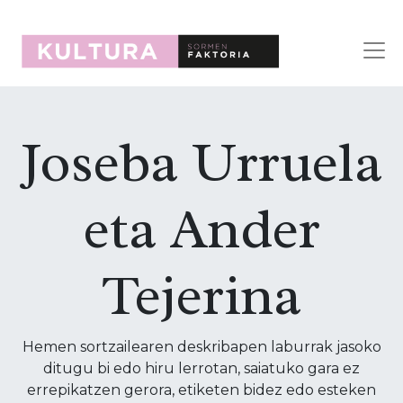
Joseba Urruela
eta Ander
Tejerina
Hemen sortzailearen deskribapen laburrak jasoko
ditugu bi edo hiru lerrotan, saiatuko gara ez
errepikatzen gerora, etiketen bidez edo esteken