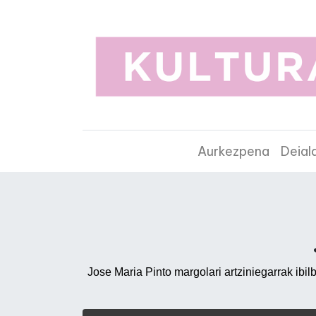
Aurkezpena
Deial
Jose Maria Pinto margolari artziniegarrak ibi