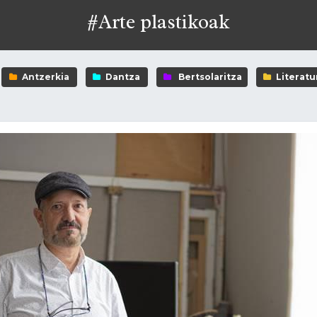
#Arte plastikoak
Antzerkia
Dantza
Bertsolaritza
Literatu