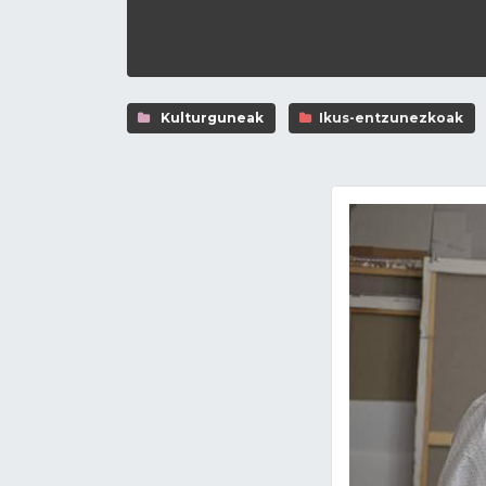
Kulturguneak
Ikus-entzunezkoak