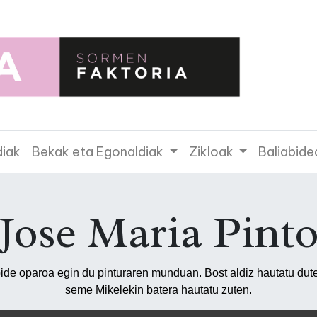
diak
Bekak eta Egonaldiak
Zikloak
Baliabide
Jose Maria Pint
lbide oparoa egin du pinturaren munduan. Bost aldiz hautatu dut
seme Mikelekin batera hautatu zuten.