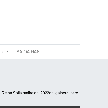
ak
SAIOA HASI
o
e Reina Sofia sariketan. 2022an, gainera, bere