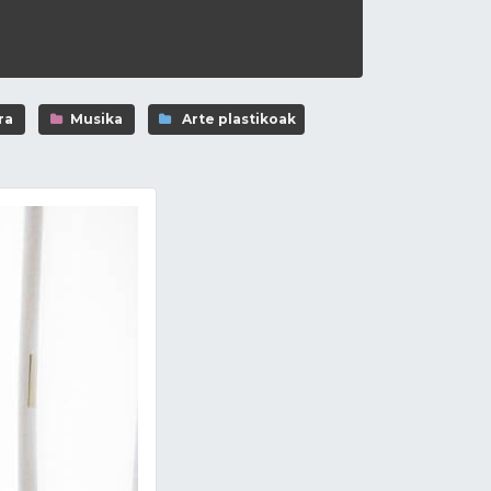
ra
Musika
Arte plastikoak