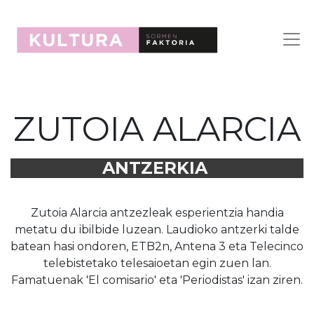
ZUTOIA ALARCIA
ANTZERKIA
Zutoia Alarcia antzezleak esperientzia handia
metatu du ibilbide luzean. Laudioko antzerki talde
batean hasi ondoren, ETB2n, Antena 3 eta Telecinco
telebistetako telesaioetan egin zuen lan.
Famatuenak 'El comisario' eta 'Periodistas' izan ziren.