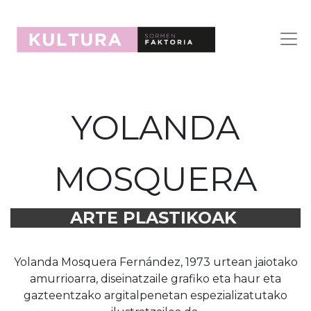
YOLANDA
MOSQUERA
ARTE PLASTIKOAK
Yolanda Mosquera Fernández, 1973 urtean jaiotako
amurrioarra, diseinatzaile grafiko eta haur eta
gazteentzako argitalpenetan espezializatutako