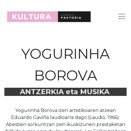
YOGURINHA
BOROVA
ANTZERKIA eta MUSIKA
Yogurinha Borova izen artistikoaren atzean
Eduardo Gaviña laudioarra dago (Laudio, 1966).
Abestien sorkuntzan zein ikuskizunen prestaketan