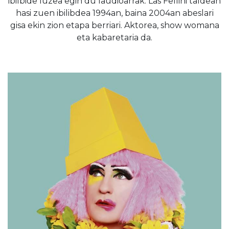
ibilbide luzea egin du laudioarrak. Las Fellini taldean
hasi zuen ibilibdea 1994an, baina 2004an abeslari
gisa ekin zion etapa berriari. Aktorea, show womana
eta kabaretaria da.