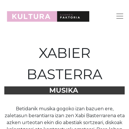
XABIER
BASTERRA
MUSIKA
Betidanik musika gogoko izan bazuen ere,
zaletasun berantiarra izan zen Xabi Basterrarena eta
azken urteotan ekin dio abestiak sortzeari, diskoak