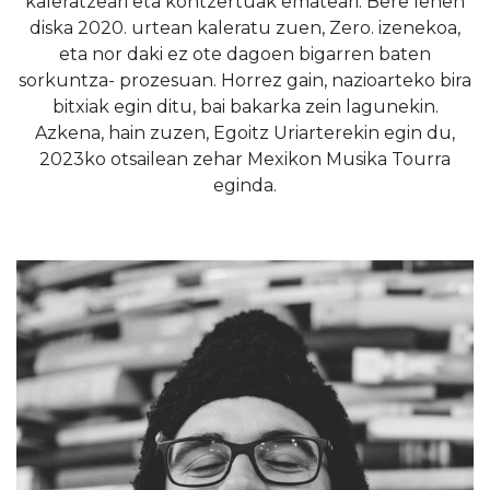
kaleratzeari eta kontzertuak emateari. Bere lehen
diska 2020. urtean kaleratu zuen, Zero. izenekoa,
eta nor daki ez ote dagoen bigarren baten
sorkuntza- prozesuan. Horrez gain, nazioarteko bira
bitxiak egin ditu, bai bakarka zein lagunekin.
Azkena, hain zuzen, Egoitz Uriarterekin egin du,
2023ko otsailean zehar Mexikon Musika Tourra
eginda.