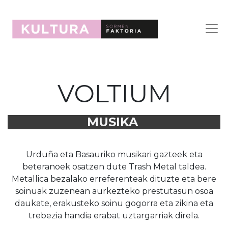
VOLTIUM
MUSIKA
Urduña eta Basauriko musikari gazteek eta
beteranoek osatzen dute Trash Metal taldea.
Metallica bezalako erreferenteak dituzte eta bere
soinuak zuzenean aurkezteko prestutasun osoa
daukate, erakusteko soinu gogorra eta zikina eta
trebezia handia erabat uztargarriak direla.