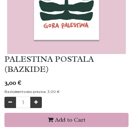
PALESTINA POSTALA
(BAZKIDE)
3,00
€
Bazkideentzako prezioa:
3,00
€
Add to Cart