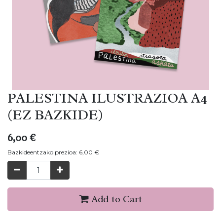
PALESTINA ILUSTRAZIOA A4
(EZ BAZKIDE)
6,00
€
Bazkideentzako prezioa:
6,00
€
Add to Cart