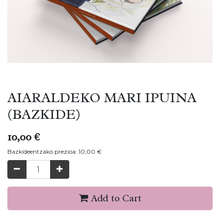
AIARALDEKO MARI IPUINA
(BAZKIDE)
10,00
€
Bazkideentzako prezioa:
10,00
€
Add to Cart