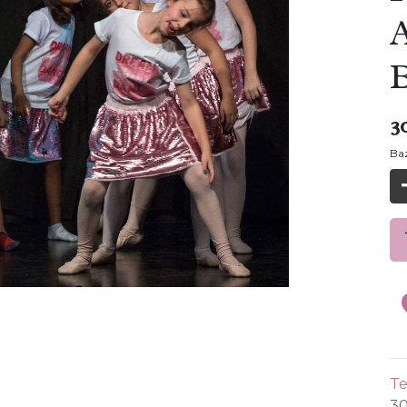
3
Baz
Te
30