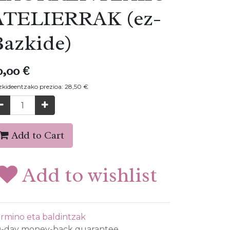
ATELIERRAK (ez-
Bazkide)
0,00
€
kideentzako prezioa:
28,50
€
Add to Cart
Add to wishlist
rmino eta baldintzak
-day money-back guarantee