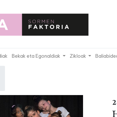
diak
Bekak eta Egonaldiak
Zikloak
Baliabide
2