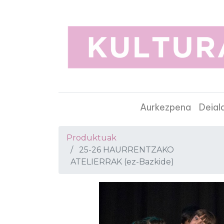
Aurkezpena
Deial
Produktuak
25-26 HAURRENTZAKO
ATELIERRAK (ez-Bazkide)