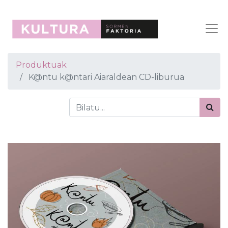
Produktuak
K@ntu k@ntari Aiaraldean CD-liburua