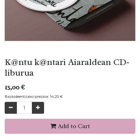
K@ntu k@ntari Aiaraldean CD-
liburua
15,00
€
Bazkideentzako prezioa:
14,25
€
Add to Cart