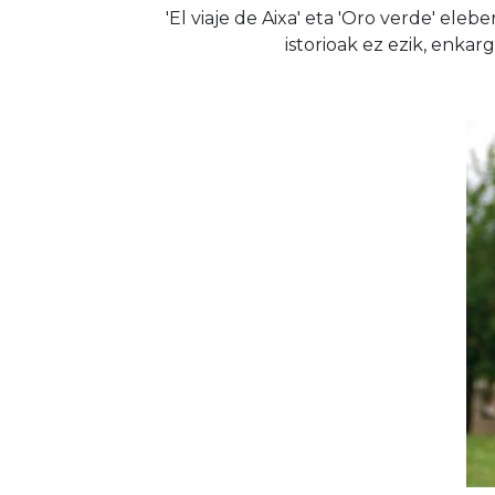
'El viaje de Aixa' eta 'Oro verde' ele
istorioak ez ezik, enka