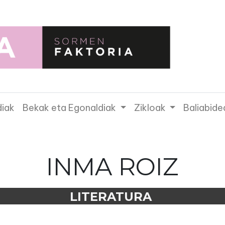
diak
Bekak eta Egonaldiak
Zikloak
Baliabide
INMA ROIZ
LITERATURA