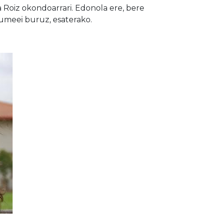
ma Roiz okondoarrari. Edonola ere, bere
kumeei buruz, esaterako.