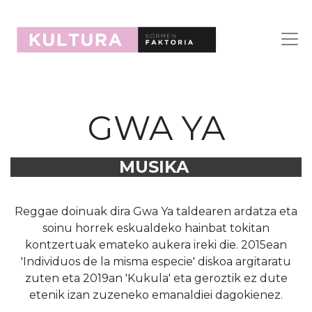
GWA YA
MUSIKA
Reggae doinuak dira Gwa Ya taldearen ardatza eta
soinu horrek eskualdeko hainbat tokitan
kontzertuak emateko aukera ireki die. 2015ean
'Individuos de la misma especie' diskoa argitaratu
zuten eta 2019an 'Kukula' eta geroztik ez dute
etenik izan zuzeneko emanaldiei dagokienez.