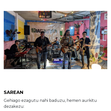
SAREAN
Gehiago ezagutu nahi baduzu, hemen aurkitu
dezakezu: