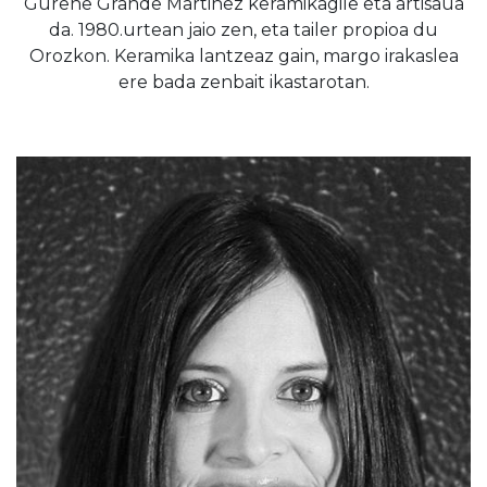
Gurene Grande Martinez keramikagile eta artisaua
da. 1980.urtean jaio zen, eta tailer propioa du
Orozkon. Keramika lantzeaz gain, margo irakaslea
ere bada zenbait ikastarotan.