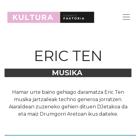
ERIC TEN
MUSIKA
Hamar urte baino gehiago daramatza Eric Ten
musika jartzaileak techno generoa jorratzen.
Aiaraldean zuzeneko gehien dituen DJetakoa da
eta maiz Drumgorri Aretoan ikus daiteke.