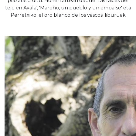
plazaratu ditu. Horien artean daude 'Las raices del
tejo en Ayala', 'Maroño, un pueblo y un embalse' eta
'Perretxiko, el oro blanco de los vascos' liburuak.