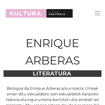
ENRIQUE
ARBERAS
LITERATURA
Biologoa da Enrique Arberas amurrioarra. Urteak
eman ditu eskualdeko zein eskualdetik kanpoko
historia eta ingurumena ikertzten, eta zenbait lan