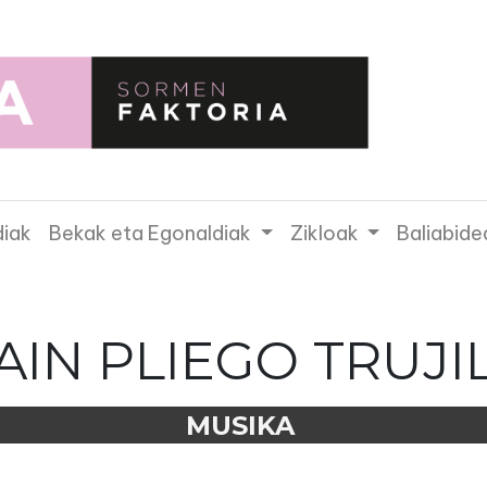
diak
Bekak eta Egonaldiak
Zikloak
Baliabide
AIN PLIEGO TRUJI
MUSIKA