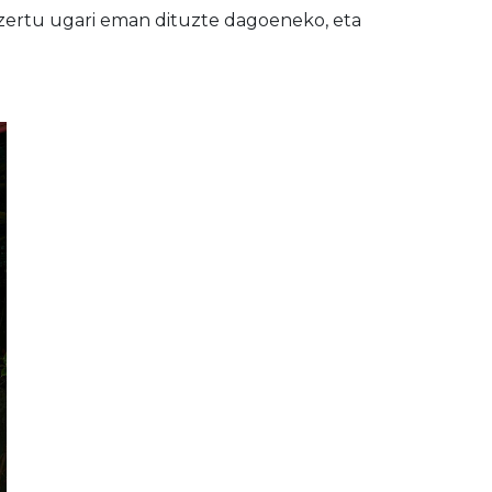
tzertu ugari eman dituzte dagoeneko, eta