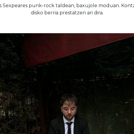
Las Sexpeares punk-rock taldean, baxujole moduan. Kon
disko berria prestatzen ari dira.