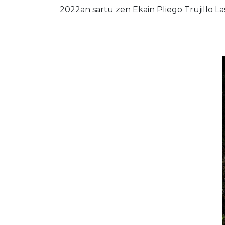
2022an sartu zen Ekain Pliego Trujillo 