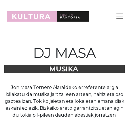
DJ MASA
MUSIKA
Jon Masa Tornero Aiaraldeko erreferente argia
bilakatu da musika jartzaileen artean, nahiz eta oso
gaztea izan. Tokiko jaietan eta lokaletan emanaldiak
eskaini ez ezik, Bizkaiko areto garrantzitsuetan egin
du tokia pil-pilean dauden abestiak jorratzen.