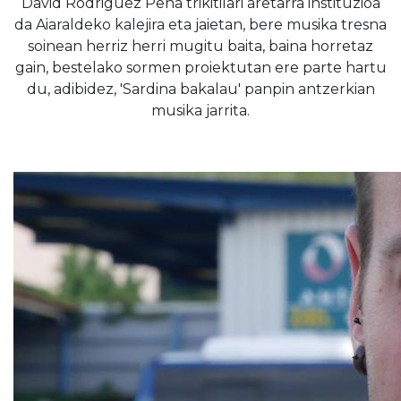
David Rodriguez Peña trikitilari aretarra instituzioa
da Aiaraldeko kalejira eta jaietan, bere musika tresna
soinean herriz herri mugitu baita, baina horretaz
gain, bestelako sormen proiektutan ere parte hartu
du, adibidez, 'Sardina bakalau' panpin antzerkian
musika jarrita.