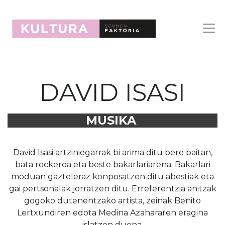
DAVID ISASI
MUSIKA
David Isasi artziniegarrak bi arima ditu bere baitan,
bata rockeroa eta beste bakarlariarena. Bakarlari
moduan gazteleraz konposatzen ditu abestiak eta
gai pertsonalak jorratzen ditu. Erreferentzia anitzak
gogoko dutenentzako artista, zeinak Benito
Lertxundiren edota Medina Azahararen eragina
islatzen duena.