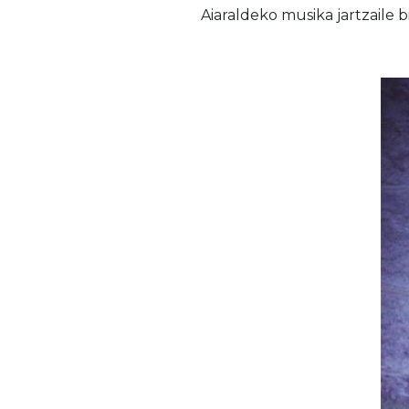
Aiaraldeko musika jartzaile 