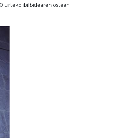
0 urteko ibilbidearen ostean.