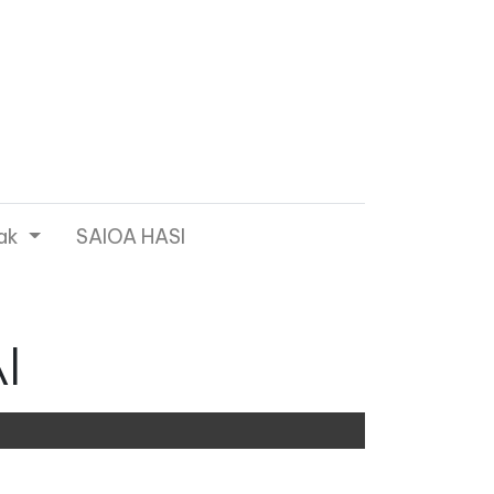
ak
SAIOA HASI
I