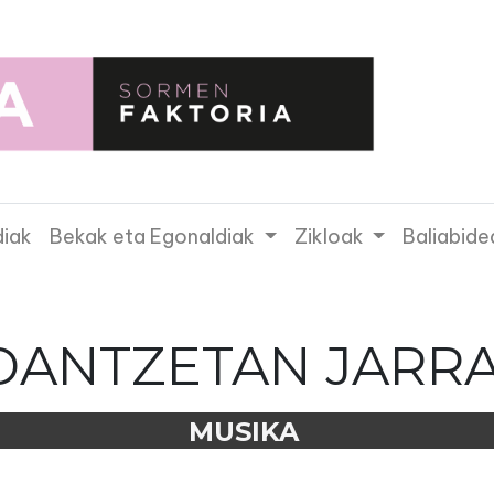
diak
Bekak eta Egonaldiak
Zikloak
Baliabide
DANTZETAN JARRA
MUSIKA