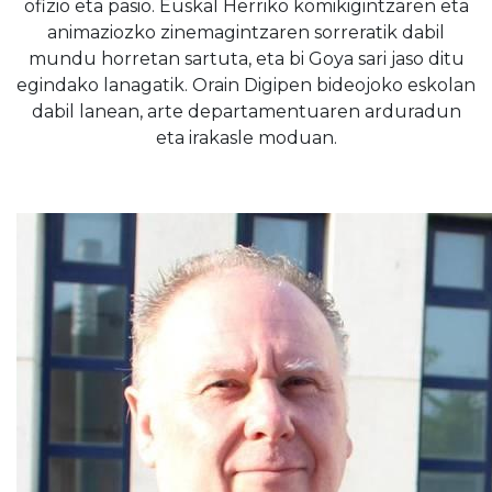
ofizio eta pasio. Euskal Herriko komikigintzaren eta
animaziozko zinemagintzaren sorreratik dabil
mundu horretan sartuta, eta bi Goya sari jaso ditu
egindako lanagatik. Orain Digipen bideojoko eskolan
dabil lanean, arte departamentuaren arduradun
eta irakasle moduan.