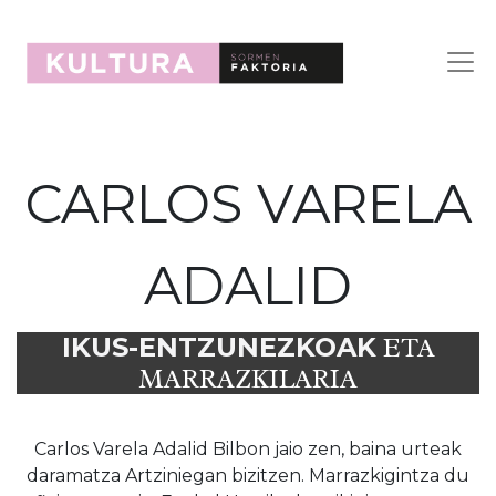
CARLOS VARELA
ADALID
IKUS-ENTZUNEZKOAK
ETA
MARRAZKILARIA
Carlos Varela Adalid Bilbon jaio zen, baina urteak
daramatza Artziniegan bizitzen. Marrazkigintza du