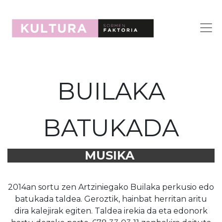
BUILAKA
BATUKADA
MUSIKA
2014an sortu zen Artziniegako Builaka perkusio edo
batukada taldea. Geroztik, hainbat herritan aritu
dira kalejirak egiten. Taldea irekia da eta edonork