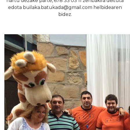
hartu dezake parte, 678 33 03 11 zenbakira deituta
edota builaka.batukada@gmail.com helbidearen
bidez.