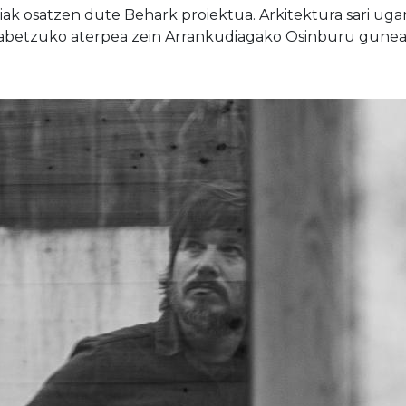
 osatzen dute Behark proiektua. Arkitektura sari ugari 
abetzuko aterpea zein Arrankudiagako Osinburu guneak 