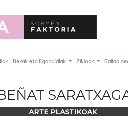
diak
Bekak eta Egonaldiak
Zikloak
Baliabide
BEÑAT SARATXAG
ARTE PLASTIKOAK