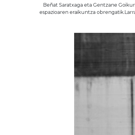
Beñat Saratxaga eta Gentzane Goikuriak
espazioaren eraikuntza obrengatik.Larr