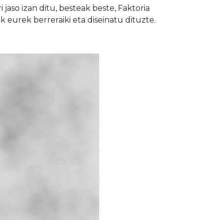
jaso izan ditu, besteak beste, Faktoria
eurek berreraiki eta diseinatu dituzte.