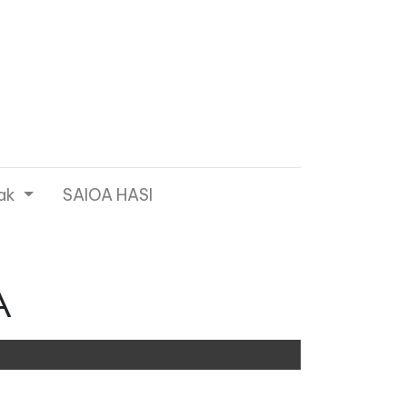
ak
SAIOA HASI
A