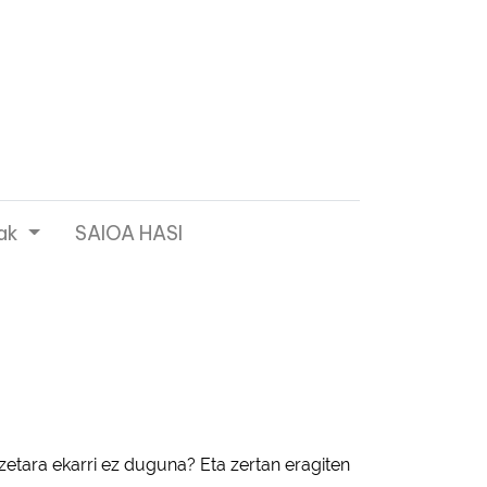
ak
SAIOA HASI
na
zetara ekarri ez duguna? Eta zertan eragiten