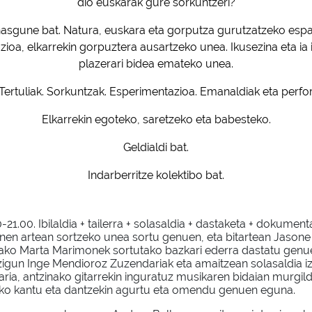
dio euskarak gure sorkuntzeri?
 arnasgune bat. Natura, euskara eta gorputza gurutzatzeko espa
ioa, elkarrekin gorpuztera ausartzeko unea. Ikusezina eta ia
plazerari bidea emateko unea.
k. Tertuliak. Sorkuntzak. Esperimentazioa. Emanaldiak eta perf
Elkarrekin egoteko, saretzeko eta babesteko.
Geldialdi bat.
Indarberritze kolektibo bat.
.00-21.00. Ibilaldia + tailerra + solasaldia + dastaketa + dokum
nen artean sortzeko unea sortu genuen, eta bitartean Jasone 
rako Marta Marimonek sortutako bazkari ederra dastatu genue
zigun Inge Mendioroz Zuzendariak eta amaitzean solasaldia iz
ria, antzinako gitarrekin inguratuz musikaren bidaian murgil
ko kantu eta dantzekin agurtu eta omendu genuen eguna.