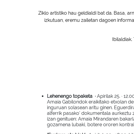
Ziklo artistiko hau geldialdi bat da. Basa,
izkutuan, eremu zailetan dagoen informaz
Ibilaldia
Lehenengo topaketa
·
Apirilak 25. · 12
Amaia Gabilondok eraikitako etxolan de
inguruan solasean aritu ginen. Eguerdi
alferrik pasako' dokumentala aurkeztu 
izan genituen: Amaia Mirandaren bakarla
gozamena lubaki, botere ororen kontra