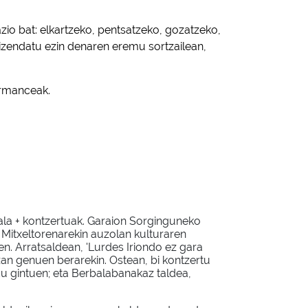
zio bat: elkartzeko, pentsatzeko, gozatzeko,
 izendatu ezin denaren eremu sortzailean,
ormanceak.
entala + kontzertuak. Garaion Sorginguneko
Mitxeltorenarekin auzolan kulturaren
n. Arratsaldean, 'Lurdes Iriondo ez gara
an genuen berarekin. Ostean, bi kontzertu
du gintuen; eta Berbalabanakaz taldea,