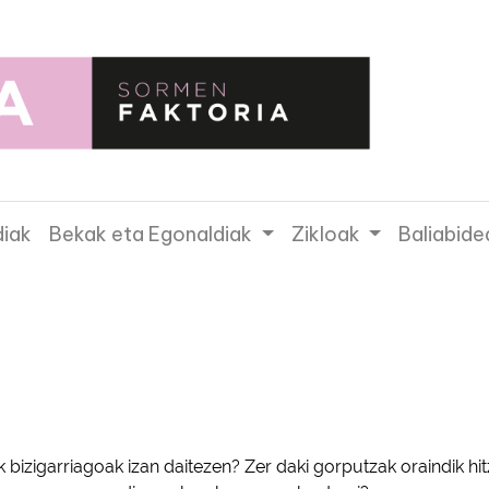
diak
Bekak eta Egonaldiak
Zikloak
Baliabide
irila - Ekai
 bizigarriagoak izan daitezen? Zer daki gorputzak oraindik hit