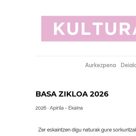
Aurkezpena
Deial
BASA ZIKLOA 2026
2026 · Ap
Zer eskaintzen digu naturak gure sorkuntzak