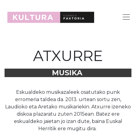
ATXURRE
MUSIKA
Eskualdeko musikazaleek osatutako punk
erromeria taldea da. 2013. urtean sortu zen,
Laudioko eta Aretako musikariekin. Atxurre izeneko
diskoa plazaratu zuten 2015ean. Batez ere
eskualdeko jaietan jo izan dute, baina Euskal
Herritik ere mugitu dira.