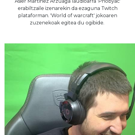
Asier Martinez Arzuaga laudioarra 'Phobyac'
erabiltzaile izenarekin da ezaguna Twitch
plataforman. 'World of warcraft' jokoaren
zuzenekoak egitea du ogibide.