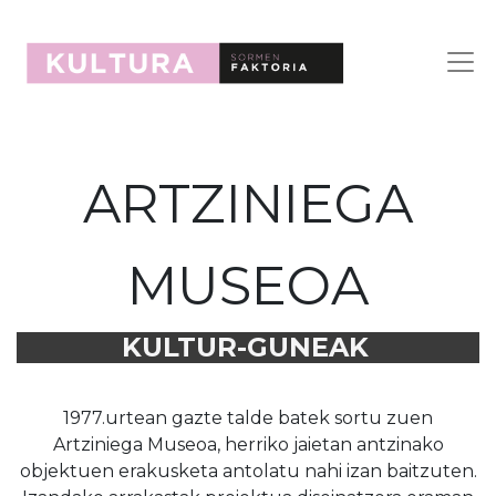
ARTZINIEGA
MUSEOA
KULTUR-GUNEAK
1977.urtean gazte talde batek sortu zuen
Artziniega Museoa, herriko jaietan antzinako
objektuen erakusketa antolatu nahi izan baitzuten.