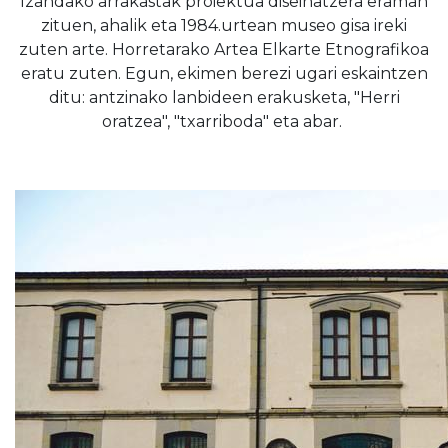
Izandako arrakastak proiektua diseinatzera eraman
zituen, ahalik eta 1984.urtean museo gisa ireki
zuten arte. Horretarako Artea Elkarte Etnografikoa
eratu zuten. Egun, ekimen berezi ugari eskaintzen
ditu: antzinako lanbideen erakusketa, "Herri
oratzea", "txarriboda" eta abar.