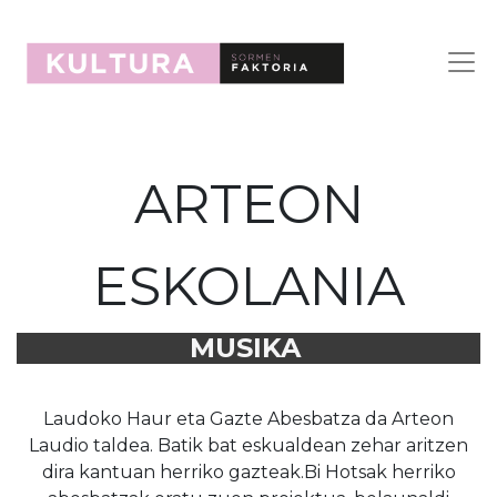
ARTEON
ESKOLANIA
MUSIKA
Laudoko Haur eta Gazte Abesbatza da Arteon
Laudio taldea. Batik bat eskualdean zehar aritzen
dira kantuan herriko gazteak.Bi Hotsak herriko