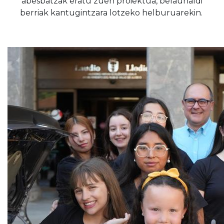
abesbatzak eratu zuen proiektua, belaunaldi
berriak kantugintzara lotzeko helburuarekin.