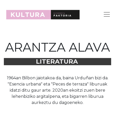
ARANTZA ALAVA
LITERATURA
1964an Bilbon jaiotakoa da, baina Urduñan bizi da.
"Esencia urbana" eta "Peces de terraza" liburuak
idatzi ditu gaur arte. 2020an ekoitzi zuen bere
lehenbiziko argitalpena, eta bigarren liburua
aurkeztu du dagoeneko.